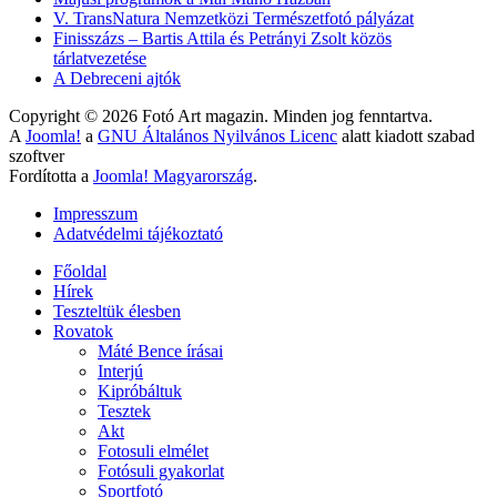
V. TransNatura Nemzetközi Természetfotó pályázat
Finisszázs – Bartis Attila és Petrányi Zsolt közös
tárlatvezetése
A Debreceni ajtók
Copyright © 2026 Fotó Art magazin. Minden jog fenntartva.
A
Joomla!
a
GNU Általános Nyilvános Licenc
alatt kiadott szabad
szoftver
Fordította a
Joomla! Magyarország
.
Impresszum
Adatvédelmi tájékoztató
Főoldal
Hírek
Teszteltük élesben
Rovatok
Máté Bence írásai
Interjú
Kipróbáltuk
Tesztek
Akt
Fotosuli elmélet
Fotósuli gyakorlat
Sportfotó