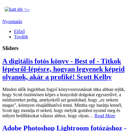
Nyomtatás
Előző
Tovább
Sliders
A digitális fotós könyv - Best of - Titkok
lépésről-lépésre, hogyan legyenek képeid
olyanok, akár a profiké! Scott Kelby
Minden idők legjobban fogyó könyvsorozatának titka abban rejlik,
hogy Scott ösztönösen képes a bonyolult dolgokat egyszerűvé, a
módszereket pedig, amelyekről azt gondoltad, hogy „ez nekem
magas”, könnyen elsajátíthatóvá tenni. Mintha egy barátja lennél,
Scott úgy mondja el neked, hogy melyik gombot nyomd meg és
milyen beállításokat válassz ahhoz, hogy olyan
…
Read More
Adobe Photoshop Lightroom fotózáshoz -