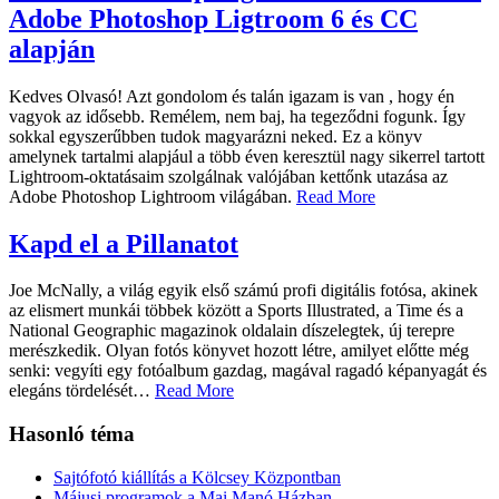
Adobe Photoshop Ligtroom 6 és CC
alapján
Kedves Olvasó! Azt gondolom és talán igazam is van , hogy én
vagyok az idősebb. Remélem, nem baj, ha tegeződni fogunk. Így
sokkal egyszerűbben tudok magyarázni neked. Ez a könyv
amelynek tartalmi alapjául a több éven keresztül nagy sikerrel tartott
Lightroom-oktatásaim szolgálnak valójában kettőnk utazása az
Adobe Photoshop Lightroom világában.
Read More
Kapd el a Pillanatot
Joe McNally, a világ egyik első számú profi digitális fotósa, akinek
az elismert munkái többek között a Sports Illustrated, a Time és a
National Geographic magazinok oldalain díszelegtek, új terepre
merészkedik. Olyan fotós könyvet hozott létre, amilyet előtte még
senki: vegyíti egy fotóalbum gazdag, magával ragadó képanyagát és
elegáns tördelését
…
Read More
Hasonló téma
Sajtófotó kiállítás a Kölcsey Központban
Májusi programok a Mai Manó Házban