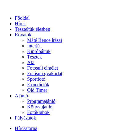
Főoldal
Hírek
Teszteltük élesben
Rovatok
Máté Bence írásai
Interjú
Kipróbáltuk
Tesztek
Akt
Fotosuli elmélet
Fotósuli gyakorlat
Sportfotó
Expedíciók
Old Timer
Ajánló
Programajánló
Könyvajánló
Fotóklubok
Pályázatok
Hírcsatorna