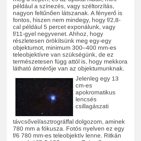
például a színezés, vagy széltorzítás,
nagyon feltűnően látszanak. A fényerő is
fontos, hiszen nem mindegy, hogy f/2,8-
cal például 5 percet exponálunk, vagy
f/11-gyel negyvenet. Ahhoz, hogy
részletesen örökítsünk meg egy-egy
objektumot, minimum 300–400 mm-es
teleobjektívre van szükségünk, de ez
természetesen függ attól is, hogy mekkora
látható átmérője van az objektumunknak.
Jelenleg egy 13
cm-es
apokromatikus
lencsés
csillagászati
távcsővel/asztrográffal dolgozom, aminek
780 mm a fókusza. Fotós nyelven ez egy
f/6 780 mm-es teleobjektív lenne. Ritkán