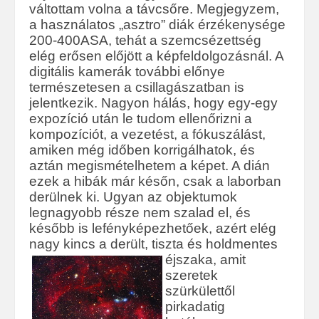
váltottam volna a távcsőre. Megjegyzem,
a használatos „asztro” diák érzékenysége
200-400ASA, tehát a szemcsézettség
elég erősen előjött a képfeldolgozásnál. A
digitális kamerák további előnye
természetesen a csillagászatban is
jelentkezik. Nagyon hálás, hogy egy-egy
expozíció után le tudom ellenőrizni a
kompozíciót, a vezetést, a fókuszálást,
amiken még időben korrigálhatok, és
aztán megismételhetem a képet. A dián
ezek a hibák már későn, csak a laborban
derülnek ki. Ugyan az objektumok
legnagyobb része nem szalad el, és
később is lefényképezhetőek, azért elég
nagy kincs a derült, tiszta
és holdmentes
éjszaka, amit
szeretek
szürkülettől
pirkadatig