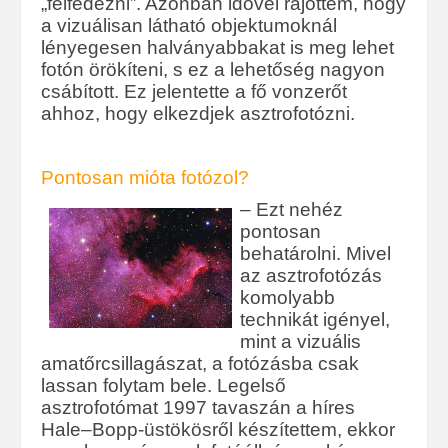
„felfedezni”. Azonban idővel rájöttem, hogy
a vizuálisan látható objektumoknál
lényegesen halványabbakat is meg lehet
fotón örökíteni, s ez a lehetőség nagyon
csábított. Ez jelentette a fő vonzerőt
ahhoz, hogy elkezdjek asztrofotózni.
Pontosan mióta fotózol?
– Ezt nehéz
pontosan
behatárolni. Mivel
az asztrofotózás
komolyabb
technikát igényel,
mint a vizuális
amatőrcsillagászat, a fotózásba csak
lassan folytam bele. Legelső
asztrofotómat 1997 tavaszán a híres
Hale–Bopp-üstökösről készítettem, ekkor