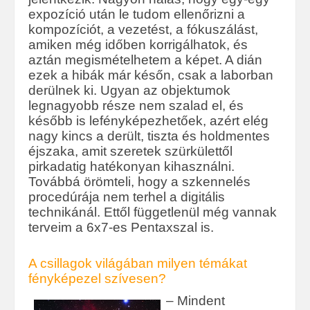
expozíció után le tudom ellenőrizni a
kompozíciót, a vezetést, a fókuszálást,
amiken még időben korrigálhatok, és
aztán megismételhetem a képet. A dián
ezek a hibák már későn, csak a laborban
derülnek ki. Ugyan az objektumok
legnagyobb része nem szalad el, és
később is lefényképezhetőek, azért elég
nagy kincs a derült, tiszta és holdmentes
éjszaka, amit szeretek szürkülettől
pirkadatig hatékonyan kihasználni.
Továbbá örömteli, hogy a szkennelés
procedúrája nem terhel a digitális
technikánál. Ettől függetlenül még vannak
terveim a 6x7-es Pentaxszal is.
A csillagok világában milyen témákat
fényképezel szívesen?
– Mindent