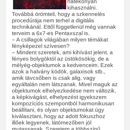
hatékonyan
kihasználni.
Továbbá örömteli, hogy a szkennelés
procedúrája nem terhel a digitális
technikánál. Ettől függetlenül még vannak
terveim a 6x7-es Pentaxszal is.
– A csillagok világában milyen témákat
fényképezel szívesen?
– Mindent szeretek, ami kihívást jelent, a
fényes bolygóktól az üstökösökig, de a
mélyég-objektumok a kedvenceim. Ezek
azok a halvány ködök, galaxisok stb.,
amik távcsőben is csak alig, vagy
egyáltalán nem látszanak. Mivel maguk az
objektumok elhelyezkedése nem változik,
a képkivágást, elhelyezést igyekszem
kompozíciós szempontból harmonikusan
beállítani, és olyan objektumokat úgy
kiválasztani, hogy az adott fókuszhoz
illőek legyenek, látómezőben jól
mutassanak. Szeretem a többszínű