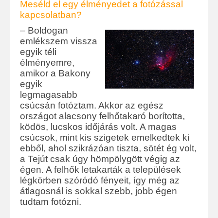
Meséld el egy élményedet a fotózással
kapcsolatban?
– Boldogan
emlékszem vissza
egyik téli
élményemre,
amikor a Bakony
egyik
legmagasabb
csúcsán fotóztam. Akkor az egész
országot alacsony felhőtakaró borította,
ködös, lucskos időjárás volt. A magas
csúcsok, mint kis szigetek emelkedtek ki
ebből, ahol szikrázóan tiszta, sötét ég volt,
a Tejút csak úgy hömpölygött végig az
égen. A felhők letakarták a települések
légkörben szóródó fényeit, így még az
átlagosnál is sokkal szebb, jobb égen
tudtam fotózni.