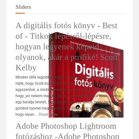
Sliders
A digitális fotós könyv - Best
of - Titkok lépésről-lépésre,
hogyan legyenek képeid
olyanok, akár a profiké! Scott
Kelby
Minden idők legjobban fogyó könyvsorozatának titka abban
rejlik, hogy Scott ösztönösen képes a bonyolult dolgokat
egyszerűvé, a módszereket pedig, amelyekről azt gondoltad,
hogy „ez nekem magas”, könnyen elsajátíthatóvá tenni. Mintha
egy barátja lennél, Scott úgy mondja el neked, hogy melyik
gombot nyomd meg és milyen beállításokat válassz ahhoz,
hogy olyan
…
Read More
Adobe Photoshop Lightroom
fotózáshoz -Adobe Photoshop