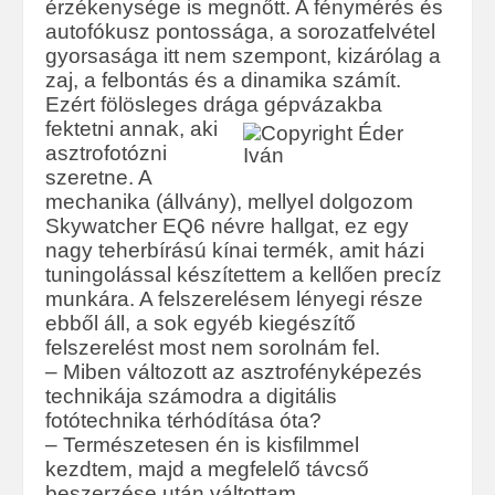
érzékenysége is megnőtt. A fénymérés és
autofókusz pontossága, a sorozatfelvétel
gyorsasága itt nem szempont, kizárólag a
zaj, a felbontás és a dinamika számít.
Ezért fölösleges drága gépvázakba
fektetni annak, aki
asztrofotózni
szeretne. A
mechanika (állvány), mellyel dolgozom
Skywatcher EQ6 névre hallgat, ez egy
nagy teherbírású kínai termék, amit házi
tuningolással készítettem a kellően precíz
munkára. A felszerelésem lényegi része
ebből áll, a sok egyéb kiegészítő
felszerelést most nem sorolnám fel.
– Miben változott az asztrofényképezés
technikája számodra a digitális
fotótechnika térhódítása óta?
– Természetesen én is kisfilmmel
kezdtem, majd a megfelelő távcső
beszerzése után váltottam