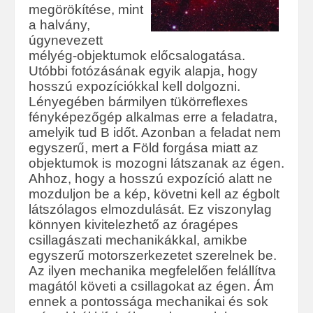
megörökítése, mint
a halvány,
úgynevezett
mélyég-objektumok előcsalogatása.
Utóbbi fotózásának egyik alapja, hogy
hosszú expozíciókkal kell dolgozni.
Lényegében bármilyen tükörreflexes
fényképezőgép alkalmas erre a feladatra,
amelyik tud B időt. Azonban a feladat nem
egyszerű, mert a Föld forgása miatt az
objektumok is mozogni látszanak az égen.
Ahhoz, hogy a hosszú expozíció alatt ne
mozduljon be a kép, követni kell az égbolt
látszólagos elmozdulását. Ez viszonylag
könnyen kivitelezhető az óragépes
csillagászati mechanikákkal, amikbe
egyszerű motorszerkezetet szerelnek be.
Az ilyen mechanika megfelelően felállítva
magától követi a csillagokat az égen. Ám
ennek a pontossága mechanikai és sok