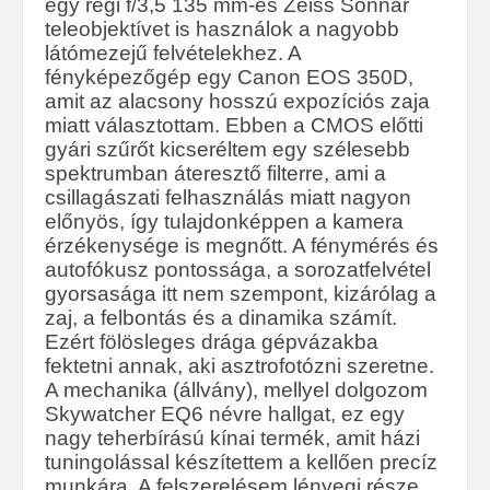
egy régi f/3,5 135 mm-es Zeiss Sonnar
teleobjektívet is használok a nagyobb
látómezejű felvételekhez. A
fényképezőgép egy Canon EOS 350D,
amit az alacsony hosszú expozíciós zaja
miatt választottam. Ebben a CMOS előtti
gyári szűrőt kicseréltem egy szélesebb
spektrumban áteresztő filterre, ami a
csillagászati felhasználás miatt nagyon
előnyös, így tulajdonképpen a kamera
érzékenysége is megnőtt. A fénymérés és
autofókusz pontossága, a sorozatfelvétel
gyorsasága itt nem szempont, kizárólag a
zaj, a felbontás és a dinamika számít.
Ezért fölösleges drága gépvázakba
fektetni annak, aki asztrofotózni szeretne.
A mechanika (állvány), mellyel dolgozom
Skywatcher EQ6 névre hallgat, ez egy
nagy teherbírású kínai termék, amit házi
tuningolással készítettem a kellően precíz
munkára. A felszerelésem lényegi része