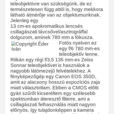
teleobjektívre van szükségünk, de ez
természetesen függ attól is, hogy mekkora
látható átmérője van az objektumunknak.
Jelenleg egy
13 cm-es apokromatikus lencsés
csillagászati távcsővel/asztrográffal
dolgozom, aminek 780 mm a fókusza.
Fotós nyelven ez
egy f/6 780 mm-es
teleobjektív lenne.
Ritkán egy régi f/3,5 135 mm-es Zeiss
Sonnar teleobjektívet is használok a
nagyobb látómezejű felvételekhez. A
fényképezőgép egy Canon EOS 350D,
amit az alacsony hosszú expozíciós zaja
miatt választottam. Ebben a CMOS előtti
gyári szűrőt kicseréltem egy szélesebb
spektrumban áteresztő filterre, ami a
csillagászati felhasználás miatt nagyon
előnyös, így tulajdonképpen a kamera