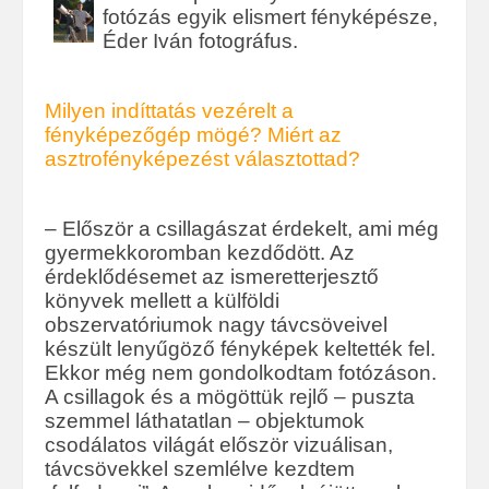
fotózás egyik elismert fényképésze,
Éder Iván fotográfus.
Milyen indíttatás vezérelt a
fényképezőgép mögé? Miért az
asztrofényképezést választottad?
– Először a csillagászat érdekelt, ami még
gyermekkoromban kezdődött. Az
érdeklődésemet az ismeretterjesztő
könyvek mellett a külföldi
obszervatóriumok nagy távcsöveivel
készült lenyűgöző fényképek keltették fel.
Ekkor még nem gondolkodtam fotózáson.
A csillagok és a mögöttük rejlő – puszta
szemmel láthatatlan – objektumok
csodálatos világát először vizuálisan,
távcsövekkel szemlélve kezdtem