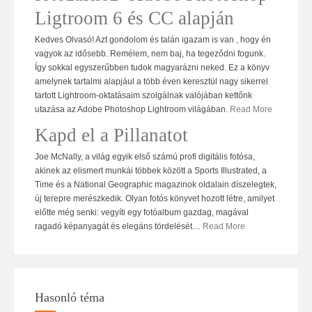
Ligtroom 6 és CC alapján
Kedves Olvasó! Azt gondolom és talán igazam is van , hogy én
vagyok az idősebb. Remélem, nem baj, ha tegeződni fogunk.
Így sokkal egyszerűbben tudok magyarázni neked. Ez a könyv
amelynek tartalmi alapjául a több éven keresztül nagy sikerrel
tartott Lightroom-oktatásaim szolgálnak valójában kettőnk
utazása az Adobe Photoshop Lightroom világában.
Read More
Kapd el a Pillanatot
Joe McNally, a világ egyik első számú profi digitális fotósa,
akinek az elismert munkái többek között a Sports Illustrated, a
Time és a National Geographic magazinok oldalain díszelegtek,
új terepre merészkedik. Olyan fotós könyvet hozott létre, amilyet
előtte még senki: vegyíti egy fotóalbum gazdag, magával
ragadó képanyagát és elegáns tördelését
…
Read More
Hasonló téma