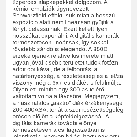
tízperces alapképekkel dolgozom. A
kémiai emulziók úgynevezett
Schwarzfield-effektusuk miatt a hosszú
expozíció alatt nem lineárisan gyűjtik a
fényt, belassulnak. Ezért kellett ilyen
hosszúkat exponálni. A digitális kamerák
természetesen lineárisak, így sokkal
rövidebb záridő is elegendő. A 350D
érzékelőjének relatíve kis mérete miatt
ugyan jóval kisebb területet tudok fotózni
adott optikával, de a felbontás, a
határfényesség, a részletesség és a jel/zaj
viszony még a 6x7-es diákét is felülmúlja.
Olyan ez, mintha egy 300-as teléről
váltottam volna a távcsőre. Megjegyzem,
a használatos „asztro” diák érzékenysége
200-400ASA, tehát a szemcsézettségelég
erősen előjött a képfeldolgozásnál. A
digitális kamerák további előnye
természetesen a csillagászatban is
jelentkezik. Nagyon hálás, hogy egy-egy