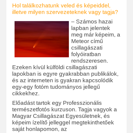
Hol találkozhatunk veled és képeiddel,
illetve milyen szervezeteknek vagy tagja?
– Számos hazai
lapban jelentek
meg már képeim, a
Meteor című
csillagászati
folyóiratban
rendszeresen.
Ezeken kívül külföldi csillagászati
lapokban is egyre gyakrabban publikálok,
és az interneten is gyakran kapcsolódik
egy-egy fotóm tudományos jellegű
cikkekhez.
Előadást tartok egy Professzionális
természetfotós kurzuson. Tagja vagyok a
Magyar Csillagászat Egyesületnek, és
képeim ízelítő jelleggel megtekinthetőek
saját honlapomon, az