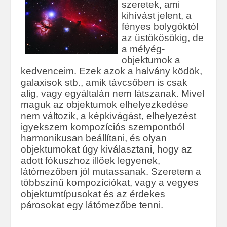
szeretek, ami
kihívást jelent, a
fényes bolygóktól
az üstökösökig, de
a mélyég-
objektumok a
kedvenceim. Ezek azok a halvány ködök,
galaxisok stb., amik távcsőben is csak
alig, vagy egyáltalán nem látszanak. Mivel
maguk az objektumok elhelyezkedése
nem változik, a képkivágást, elhelyezést
igyekszem kompozíciós szempontból
harmonikusan beállítani, és olyan
objektumokat úgy kiválasztani, hogy az
adott fókuszhoz illőek legyenek,
látómezőben jól mutassanak. Szeretem a
többszínű kompozíciókat, vagy a vegyes
objektumtípusokat és az érdekes
párosokat egy látómezőbe tenni.