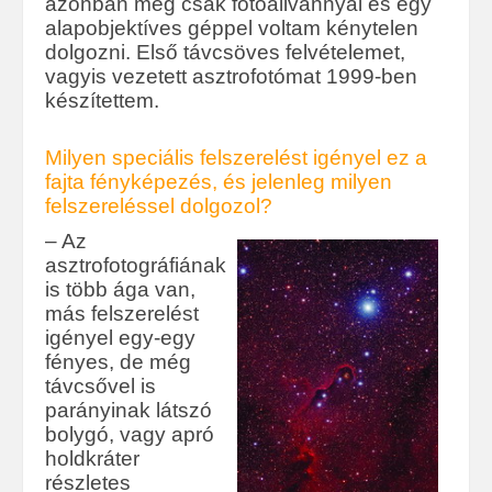
azonban még csak fotóállvánnyal és egy
alapobjektíves géppel voltam kénytelen
dolgozni. Első távcsöves felvételemet,
vagyis vezetett asztrofotómat 1999-ben
készítettem.
Milyen speciális felszerelést igényel ez a
fajta fényképezés, és jelenleg milyen
felszereléssel dolgozol?
– Az
asztrofotográfiának
is több ága van,
más felszerelést
igényel egy-egy
fényes, de még
távcsővel is
parányinak látszó
bolygó, vagy apró
holdkráter
részletes