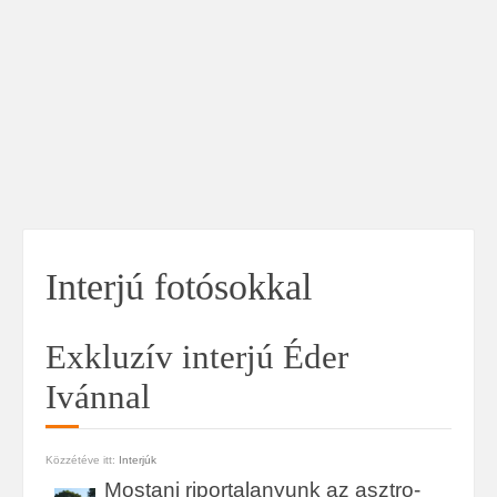
Interjú fotósokkal
Exkluzív interjú Éder
Ivánnal
Közzétéve itt:
Interjúk
Mostani riportalanyunk az asztro-