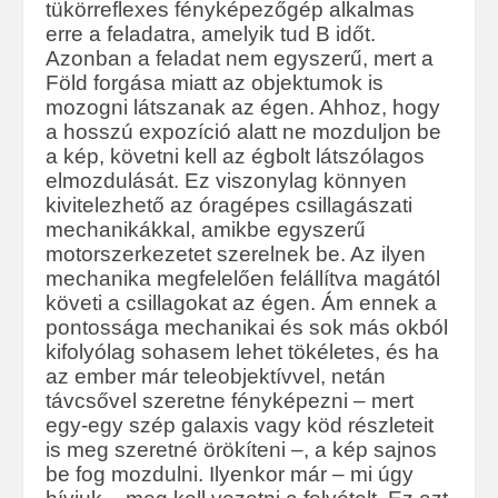
tükörreflexes fényképezőgép alkalmas
erre a feladatra, amelyik tud B időt.
Azonban a feladat nem egyszerű, mert a
Föld forgása miatt az objektumok is
mozogni látszanak az égen. Ahhoz, hogy
a hosszú expozíció alatt ne mozduljon be
a kép, követni kell az égbolt látszólagos
elmozdulását. Ez viszonylag könnyen
kivitelezhető az óragépes csillagászati
mechanikákkal, amikbe egyszerű
motorszerkezetet szerelnek be. Az ilyen
mechanika megfelelően felállítva magától
követi a csillagokat az égen. Ám ennek a
pontossága mechanikai és sok más okból
kifolyólag sohasem lehet tökéletes, és ha
az ember már teleobjektívvel, netán
távcsővel szeretne fényképezni – mert
egy-egy szép galaxis vagy köd részleteit
is meg szeretné örökíteni –, a kép sajnos
be fog mozdulni. Ilyenkor már – mi úgy