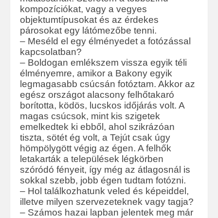
kompozíciókat, vagy a vegyes
objektumtípusokat és az érdekes
párosokat egy látómezőbe tenni.
– Meséld el egy élményedet a fotózással
kapcsolatban?
– Boldogan emlékszem vissza egyik téli
élményemre, amikor a Bakony egyik
legmagasabb csúcsán fotóztam. Akkor az
egész országot alacsony felhőtakaró
borította, ködös, lucskos időjárás volt. A
magas csúcsok, mint kis szigetek
emelkedtek ki ebből, ahol szikrázóan
tiszta, sötét ég volt, a Tejút csak úgy
hömpölygött végig az égen. A felhők
letakarták a települések légkörben
szóródó fényeit, így még az átlagosnál is
sokkal szebb, jobb égen tudtam fotózni.
– Hol találkozhatunk veled és képeiddel,
illetve milyen szervezeteknek vagy tagja?
– Számos hazai lapban jelentek meg már