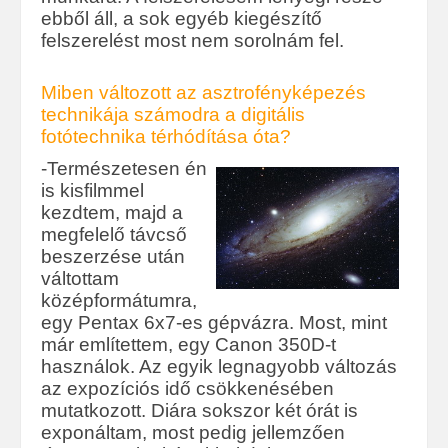
ebből áll, a sok egyéb kiegészítő
felszerelést most nem sorolnám fel.
Miben változott az asztrofényképezés
technikája számodra a digitális
fotótechnika térhódítása óta?
-Természetesen én
is kisfilmmel
kezdtem, majd a
megfelelő távcső
beszerzése után
váltottam
középformátumra,
egy Pentax 6x7-es gépvázra. Most, mint
már említettem, egy Canon 350D-t
használok. Az egyik legnagyobb változás
az expozíciós idő csökkenésében
mutatkozott. Diára sokszor két órát is
exponáltam, most pedig jellemzően