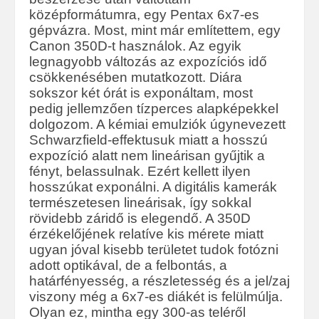
középformátumra, egy Pentax 6x7-es
gépvázra. Most, mint már említettem, egy
Canon 350D-t használok. Az egyik
legnagyobb változás az expozíciós idő
csökkenésében mutatkozott. Diára
sokszor két órát is exponáltam, most
pedig jellemzően tízperces alapképekkel
dolgozom. A kémiai emulziók úgynevezett
Schwarzfield-effektusuk miatt a hosszú
expozíció alatt nem lineárisan gyűjtik a
fényt, belassulnak. Ezért kellett ilyen
hosszúkat exponálni. A digitális kamerák
természetesen lineárisak, így sokkal
rövidebb záridő is elegendő. A 350D
érzékelőjének relatíve kis mérete miatt
ugyan jóval kisebb területet tudok fotózni
adott optikával, de a felbontás, a
határfényesség, a részletesség és a jel/zaj
viszony még a 6x7-es diákét is felülmúlja.
Olyan ez, mintha egy 300-as teléről