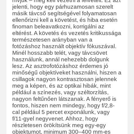
hívjuk – meg kell vezetni a felvételt. Ez azt
jelenti, hogy egy párhuzamosan szerelt
másik távcső segítségével folyamatosan
ellenőrizni kell a követést, és hiba esetén
finoman beleavatkozni, korrigálni az
eltérést. A követés és vezetés kritikussága
természetesen arányban van a
fotózáshoz használt objektív fókuszával.
Minél hosszabb telét, vagy távcsövet
használunk, annál nehezebb dolgunk
lesz. Az asztrofotózáshoz érdemes jó
minőségű objektíveket használni, hiszen a
csillagok nagyon kontrasztosan jelennek
meg a képen, és az optikai hibák, mint
például a színezés, vagy széltorzítás,
nagyon feltűnően látszanak. A fényerő is
fontos, hiszen nem mindegy, hogy f/2,8-
cal például 5 percet exponálunk, vagy
f/11-gyel negyvenet. Ahhoz, hogy
részletesen örökítsünk meg egy-egy
objektumot, minimum 300–400 mm-es