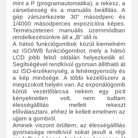
mint a P (programautomatika), a rekesz, a
zársebesség és a manuális beállítás. A
gép zárszerkezete 30” másodperc és
1/4000 másodperces expozícióra képes.
Természetesen manuális üzemmódban
rendelkezésünkre áll a „B” idő is.
A hátsó funkciógombok közül kiemelném
az ISO/WB funkciógombot, mely a hátsó
LCD jobb felső oldalán helyezkedik el.
Segítségével rendkívül gyorsan állítható át
az ISO-érzékenység, a fehéregyensúly és
a kép minősége. A többi kezelőszerv a
megszokott helyén van. Az exponálógomb
körüli vezérlőtárcsa nekem egy picit
kényelmetlen volt, nem tudtam
élességállítás mellett rekeszt
előválasztani, ehhez le kellett emelnem az
ujjam a gombról.
Aminek viszont örültem, az élességállítás
gyorsasága rendkívül sokat javult a régi