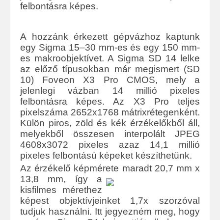
felbontásra képes.
A hozzánk érkezett gépvázhoz kaptunk
egy Sigma 15–30 mm-es és egy 150 mm-
es makroobjektívet. A Sigma SD 14 lelke
az előző típusokban már megismert (SD
10) Foveon X3 Pro CMOS, mely a
jelenlegi vázban 14 millió pixeles
felbontásra képes. Az X3 Pro teljes
pixelszáma 2652x1768 mátrixrétegenként.
Külön piros, zöld és kék érzékelőkből áll,
melyekből összesen interpolált JPEG
4608x3072 pixeles azaz 14,1 millió
pixeles felbontású képeket készíthetünk.
Az érzékelő képmérete maradt 20,7 mm x
13,8 mm, így a
kisfilmes mérethez
képest objektívjeinket 1,7x szorzóval
tudjuk használni. Itt jegyezném meg, hogy