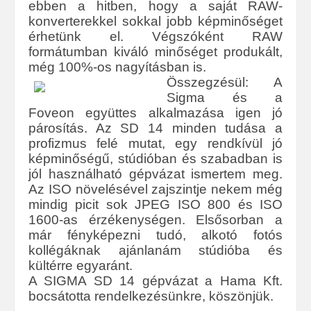
ebben a hitben, hogy a saját RAW-
konverterekkel sokkal jobb képminőséget
érhetünk el. Végszóként RAW
formátumban kiváló minőséget produkált,
még 100%-os nagyításban is.
Összegzésül: A
Sigma és a
Foveon együttes alkalmazása igen jó
párosítás. Az SD 14 minden tudása a
profizmus felé mutat, egy rendkívül jó
képminőségű, stúdióban és szabadban is
jól használható gépvázat ismertem meg.
Az ISO növelésével zajszintje nekem még
mindig picit sok JPEG ISO 800 és ISO
1600-as érzékenységen. Elsősorban a
már fényképezni tudó, alkotó fotós
kollégáknak ajánlanám stúdióba és
kültérre egyaránt.
A SIGMA SD 14 gépvázat a Hama Kft.
bocsátotta rendelkezésünkre, köszönjük.