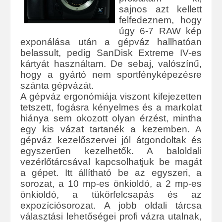
sajnos azt kellett
felfedeznem, hogy
úgy 6-7 RAW kép
exponálása után a gépváz hallhatóan
belassult, pedig SanDisk Extreme IV-es
kártyát használtam. De sebaj, valószínű,
hogy a gyártó nem sportfényképezésre
szánta gépvázát.
A gépváz ergonómiája viszont kifejezetten
tetszett, fogásra kényelmes és a markolat
hiánya sem okozott olyan érzést, mintha
egy kis vázat tartanék a kezemben. A
gépváz kezelőszervei jól átgondoltak és
egyszerűen kezelhetők. A baloldali
vezérlőtárcsával kapcsolhatjuk be magát
a gépet. Itt állítható be az egyszeri, a
sorozat, a 10 mp-es önkioldó, a 2 mp-es
önkioldó, a tükörfelcsapás és az
expozíciósorozat. A jobb oldali tárcsa
választási lehetőségei profi vázra utalnak,