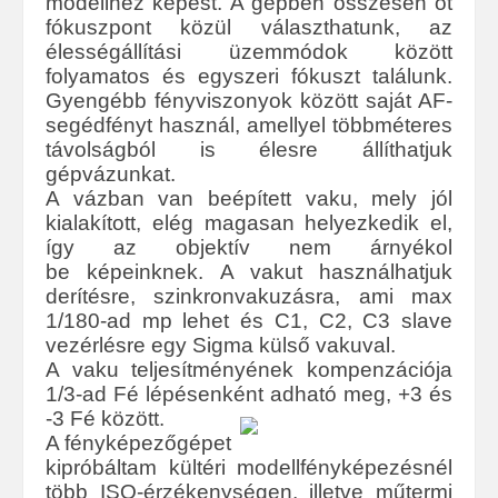
modellhez képest. A gépben összesen öt
fókuszpont közül választhatunk, az
élességállítási üzemmódok között
folyamatos és egyszeri fókuszt találunk.
Gyengébb fényviszonyok között saját AF-
segédfényt használ, amellyel többméteres
távolságból is élesre állíthatjuk
gépvázunkat.
A vázban van beépített vaku, mely jól
kialakított, elég magasan helyezkedik el,
így az objektív nem árnyékol
be képeinknek. A vakut használhatjuk
derítésre, szinkronvakuzásra, ami max
1/180-ad mp lehet és C1, C2, C3 slave
vezérlésre egy Sigma külső vakuval.
A vaku teljesítményének kompenzációja
1/3-ad Fé lépésenként adható meg, +3 és
-3 Fé között.
A fényképezőgépet
kipróbáltam kültéri modellfényképezésnél
több ISO-érzékenységen, illetve műtermi