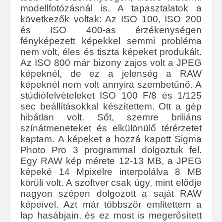
modellfotózásnál is. A tapasztalatok a
következők voltak: Az ISO 100, ISO 200
és ISO 400-as érzékenységen
fényképezett képekkel semmi probléma
nem volt, éles és tiszta képeket produkált.
Az ISO 800 már bizony zajos volt a JPEG
képeknél, de ez a jelenség a RAW
képeknél nem volt annyira szembetűnő. A
stúdiófelvételeket ISO 100 F/8 és 1/125
sec beállításokkal készítettem. Ott a gép
hibátlan volt. Sőt, szemre briliáns
színátmeneteket és elkülönülő térérzetet
kaptam. A képeket a hozzá kapott Sigma
Photo Pro 3 programmal dolgoztuk fel.
Egy RAW kép mérete 12-13 MB, a JPEG
képeké 14 Mpixelre interpolálva 8 MB
körüli volt. A szoftver csak úgy, mint elődje
nagyon szépen dolgozott a saját RAW
képeivel. Azt már többször említettem a
lap hasábjain, és ez most is megerősített