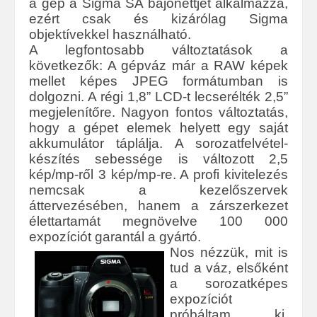
a gép a Sigma SA bajonettjét alkalmazza,
ezért csak és kizárólag Sigma
objektívekkel használható.
A legfontosabb változtatások a
következők: A gépváz már a RAW képek
mellet képes JPEG formátumban is
dolgozni. A régi 1,8” LCD-t lecserélték 2,5”
megjelenítőre. Nagyon fontos változtatás,
hogy a gépet elemek helyett egy saját
akkumulátor táplálja. A sorozatfelvétel-
készítés sebessége is változott 2,5
kép/mp-ről 3 kép/mp-re. A profi kivitelezés
nemcsak a kezelőszervek
áttervezésében, hanem a zárszerkezet
élettartamát megnövelve 100 000
expozíciót garantál a gyártó.
Nos nézzük, mit is
tud a váz, elsőként
a sorozatképes
expozíciót
próbáltam ki,